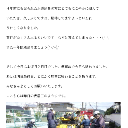
o
４年前にもおられた水道局員の方にとてもにこやかに迎えて
o
いただき、久しぶりですね、期待してますよ～といわれ
k
うれしくなりました。
案件がたくさん出るといいです！などと答えてしまった・・・(^-^;
また一年間頑張りましょう(^▽^)/
そして今日は本復旧２日目でした。無事故で今日も終わりました。
あとは明日最終日、とにかく無事に終わることを祈ります。
みなさんよろしくお願いいたします。
↓こちらは昨日の表層工のようすです。