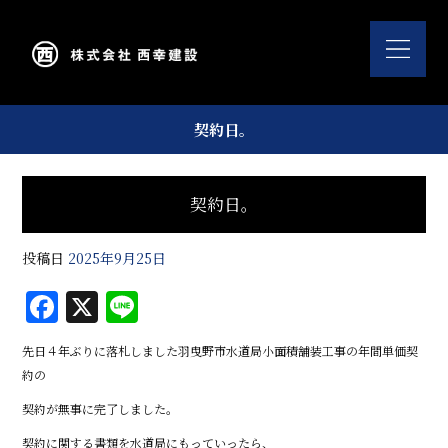
契約日。
契約日。
投稿日
2025年9月25日
F
X
Li
a
n
先日４年ぶりに落札しました羽曳野市水道局小面積舗装工事の年間単価契
c
e
約の
e
契約が無事に完了しました。
b
契約に関する書類を水道局にもっていったら、