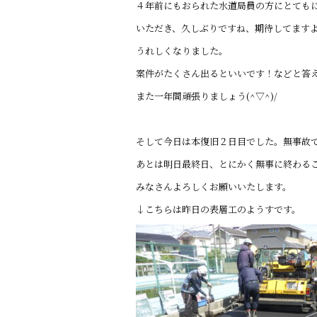
４年前にもおられた水道局員の方にとても
o
いただき、久しぶりですね、期待してます
o
うれしくなりました。
k
案件がたくさん出るといいです！などと答えて
また一年間頑張りましょう(^▽^)/
そして今日は本復旧２日目でした。無事故
あとは明日最終日、とにかく無事に終わる
みなさんよろしくお願いいたします。
↓こちらは昨日の表層工のようすです。