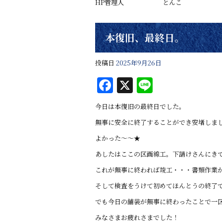
HP管理人 とんこ
本復旧、最終日。
投稿日
2025年9月26日
F
X
Li
a
n
今日は本復旧の最終日でした。
c
e
無事に安全に終了することができ安堵しま
e
よかった～～★
b
あしたはここの区画線工。下請けさんにき
o
これが無事に終われば竣工・・・書類作業
o
そして検査をうけて初めてほんとうの終了
k
でも今日の舗装が無事に終わったことで一
みなさまお疲れさまでした！