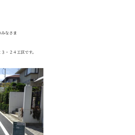
。
のみなさま
２３・２４工区です。