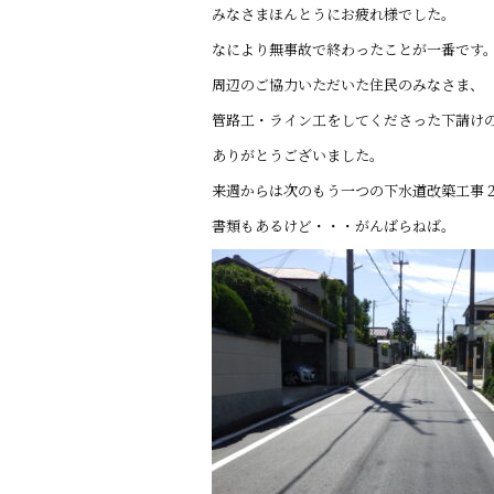
o
みなさまほんとうにお疲れ様でした。
k
なにより無事故で終わったことが一番です
周辺のご協力いただいた住民のみなさま、
管路工・ライン工をしてくださった下請け
ありがとうございました。
来週からは次のもう一つの下水道改築工事
書類もあるけど・・・がんばらねば。