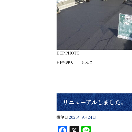
DCP PHOTO
HP管理人 とんこ
リニューアルしました。
投稿日
2025年9月24日
F
X
Li