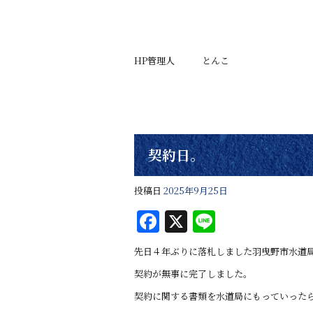
HP管理人 とんこ
契約日。
投稿日
2025年9月25日
F
X
Li
a
n
先日４年ぶりに落札しました羽曳野市水道
c
e
契約が無事に完了しました。
e
契約に関する書類を水道局にもっていった
b