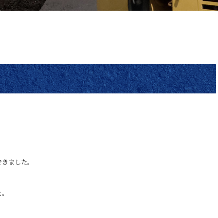
できました。
よ。