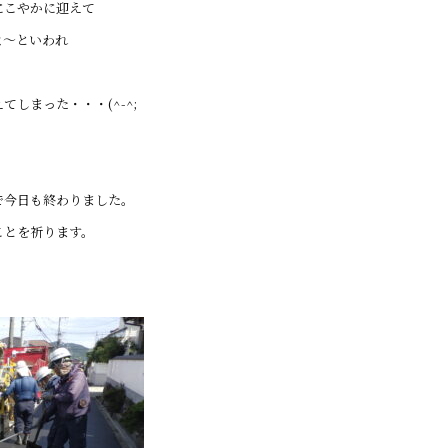
にこやかに迎えて
よ～といわれ
しまった・・・(^-^;
で今日も終わりました。
ことを祈ります。