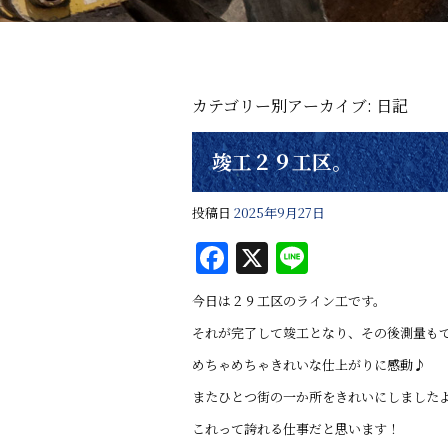
カテゴリー別アーカイブ:
日記
竣工２９工区。
投稿日
2025年9月27日
F
X
Li
a
n
今日は２９工区のライン工です。
c
e
それが完了して竣工となり、その後測量も
e
めちゃめちゃきれいな仕上がりに感動♪
b
またひとつ街の一か所をきれいにしました
o
これって誇れる仕事だと思います！