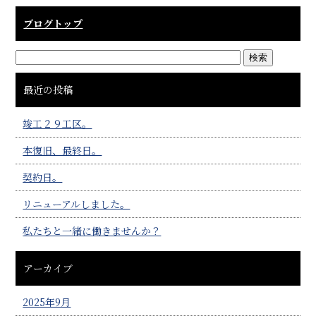
o
ブログトップ
o
k
最近の投稿
竣工２９工区。
本復旧、最終日。
契約日。
リニューアルしました。
私たちと一緒に働きませんか？
アーカイブ
2025年9月