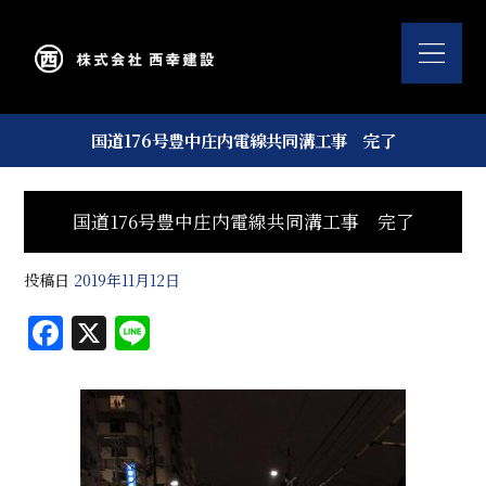
国道176号豊中庄内電線共同溝工事 完了
国道176号豊中庄内電線共同溝工事 完了
投稿日
2019年11月12日
F
X
Li
a
n
c
e
e
b