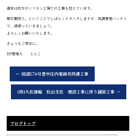
週末は枚方のミツカン工場での工事も控えています。
繁忙期突入、ということでしばらくドタバタしますが、体調管理バッチリ
で、頑張っていきましょう。
よろしくお願いいたします。
きょうもご安全に。
HP管理人 とんこ
←
国道176号豊中庄内電線共同溝工事
(株)久松運輸 松山支社 増設工事に伴う舗装工事
→
ブログトップ