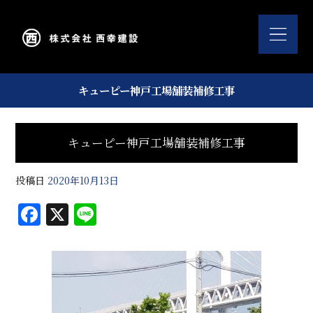
キューピー神戸工場舗装補修工事
キューピー神戸工場舗装補修工事
投稿日
2020年10月13日
F
X
Li
a
n
c
e
e
b