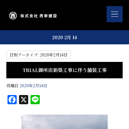
2020 2月 14
日別アーカイブ:
2020年2月14日
TRIAL御所店新築工事に伴う舗装工事
投稿日
2020年2月14日
F
X
Li
a
n
c
e
e