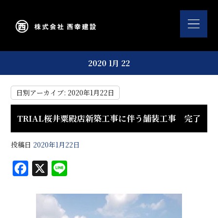
2020 1月 22
日別アーカイブ:
2020年1月22日
TRIAL桜井粟殿店新築工事に伴う舗装工事 完了
投稿日
2020年1月22日
F
X
Li
a
n
c
e
e