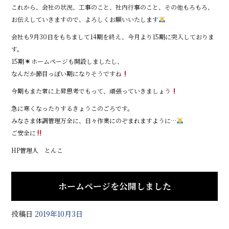
これから、会社の状況、工事のこと、社内行事のこと、その他もろもろ、
b
お伝えしていきますので、よろしくお願いいたします
o
会社も9月30日をもちまして14期を終え、今月より15期に突入しておりま
o
す。
k
15期
ホームページも開設しましたし、
なんだか節目っぽい期になりそうですね
今期もまた常に上昇思考でもって、頑張っていきましょう
急に寒くなったりするきょうこのごろです。
みなさま体調管理万全に、日々作業にのぞまれますように…
ご安全に
HP管理人 とんこ
ホームページを公開しました
投稿日
2019年10月3日