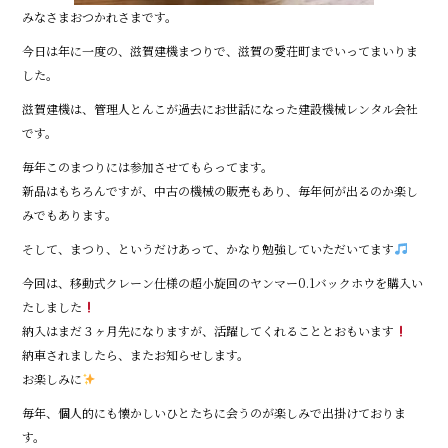
みなさまおつかれさまです。
今日は年に一度の、滋賀建機まつりで、滋賀の愛荘町までいってまいりま
した。
滋賀建機は、管理人とんこが過去にお世話になった建設機械レンタル会社
です。
毎年このまつりには参加させてもらってます。
新品はもちろんですが、中古の機械の販売もあり、毎年何が出るのか楽し
みでもあります。
そして、まつり、というだけあって、かなり勉強していただいてます
今回は、移動式クレーン仕様の超小旋回のヤンマー0.1バックホウを購入い
たしました
納入はまだ３ヶ月先になりますが、活躍してくれることとおもいます
納車されましたら、またお知らせします。
お楽しみに
毎年、個人的にも懐かしいひとたちに会うのが楽しみで出掛けておりま
す。