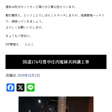
週末は枚方のミツカン工場での工事も控えています。
繁忙期突入、ということでしばらくドタバタしますが、体調管理バッチリ
で、頑張っていきましょう。
よろしくお願いいたします。
きょうもご安全に。
HP管理人 とんこ
国道176号豊中庄内電線共同溝工事
投稿日
2019年11月2日
F
X
Li
a
n
c
e
e