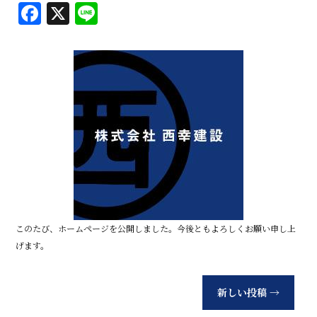
F
X
Li
a
n
c
e
e
b
o
o
k
このたび、ホームページを公開しました。今後ともよろしくお願い申し上
げます。
新しい投稿
→