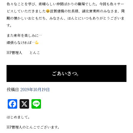
色々なことを学び、素晴らしい仲間ばかりの職場でした。今回も色々サー
ビスしていただきました
滋賀建機の社長様、湖北営業所のみなさま、同
期の懐かしいおともだち、みなさん、ほんとにいつもありがとうございま
す。
また来年を楽しみに…
頑張らなければ…
HP管理人 とんこ
ごあいさつ。
投稿日
2019年10月19日
F
X
Li
a
n
はじめまして。
c
e
HP管理人のとんこでございます。
e