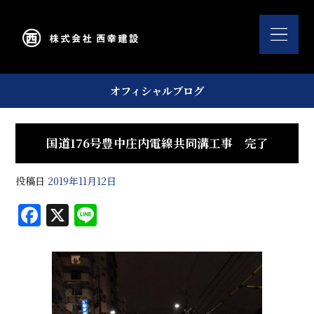
オフィシャルブログ
国道176号豊中庄内電線共同溝工事 完了
投稿日
2019年11月12日
F
X
Li
a
n
c
e
e
b